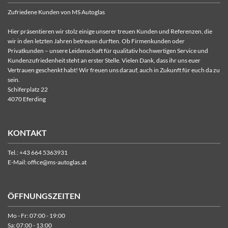
Zufriedene Kunden von MS Autoglas
Hier präsentieren wir stolz einige unserer treuen Kunden und Referenzen, die
wir in den letzten Jahren betreuen durften. Ob Firmenkunden oder
Privatkunden – unsere Leidenschaft für qualitativ hochwertigen Service und
Kundenzufriedenheit steht an erster Stelle. Vielen Dank, dass ihr uns euer
Vertrauen geschenkt habt! Wir freuen uns darauf, auch in Zukunft für euch da zu
sein.
Schiferplatz 22
4070 Eferding
KONTAKT
Tel.:
+43 664 5363931
E-Mail:
office@ms-autoglas.at
ÖFFNUNGSZEITEN
Mo - Fr: 07:00 - 19:00
Sa: 07:00 - 13:00